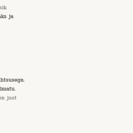
sik
aks ja
ähtsusega
.
timatu
.
n just