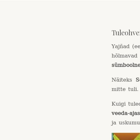
Tuleohve
Yajñad (e
hõlmavad o
sümbooln
Näiteks
S
mitte tuli.
Kuigi tule
veeda-aja
ja uskumu