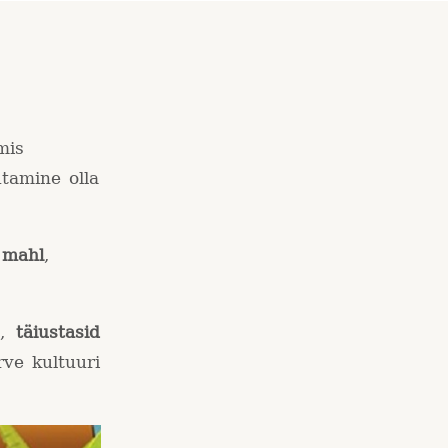
mis
utamine olla
 mahl
,
s,
täiustasid
ve kultuuri