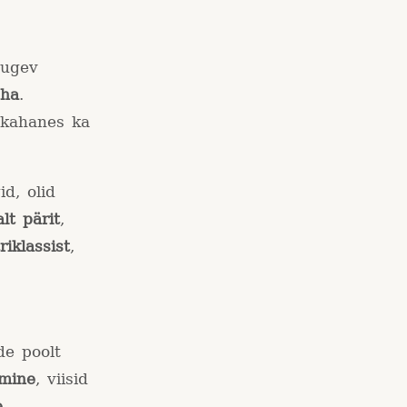
tugev
ha
.
, kahanes ka
id, olid
lt pärit
,
riklassist
,
de poolt
amine
, viisid
e