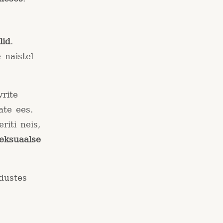
lid
.
 naistel
rite
ate ees.
riti neis,
seksuaalse
dustes