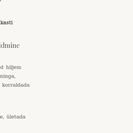
kasti
oidmine
d hiljem
ninga,
 korraldada
ve, ületada