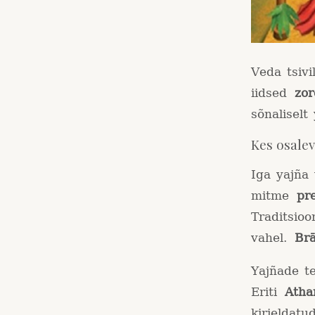
Veda tsivi
iidsed
zor
sõnaliselt
Kes osalev
Iga yajña 
mitme
pre
Traditsioo
vahel.
Br
Yajñade t
Eriti
Atha
kirjeldatu