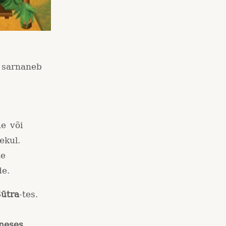
 sarnaneb
he või
ekul.
te
de.
ūtra
-tes.
eneses
.