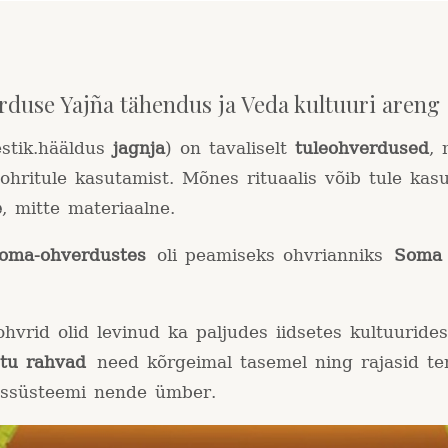
rduse Yajña tähendus ja Veda kultuuri areng
estik.hääldus
jagnja
) on tavaliselt
tuleohverdused
, 
hritule kasutamist. Mõnes rituaalis võib tule kas
e
, mitte materiaalne.
oma-ohverdustes
oli peamiseks ohvrianniks
Soma
ohvrid olid levinud ka paljudes iidsetes kultuuride
stu rahvad
need kõrgeimal tasemel ning rajasid ter
ssüsteemi nende ümber.