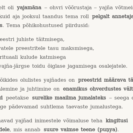
elt oli
yajamāna
– ohvri võõrustaja – yajña võtmei
 kuid aja jooksul taandus tema roll
pelgalt annetaj
s
. Tema põhikohustused piirdusid:
eestri juhiste täitmisega,
vatele preestritele tasu maksmisega,
rituaali kulude katmisega
yajña-järgse toidu õiglase jagamisega osalejatele.
õikides olulistes yajñades on
preestrid määrava t
lemine ja juhtimine on
enamikus ohverdustes väl
d
peetakse
surelike maailma jumalateks
– seega o
ge pädevamad suhtlema taevaste jumalustega.
navad yajñad inimestele võimaluse teha
kingitusi
dele
, mis annab
suure vaimse teene (puṇya)
.