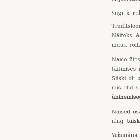
Sugu ja ro
Traditsioo
Näiteks
A
muud rolli
Naise üle
täitmises 
Siiski oli
mis olid 
ühinemise
Naised osa
ning
täis
Yajamāna r