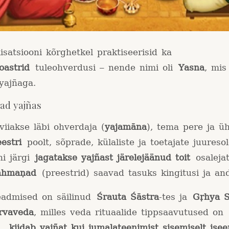
lisatsiooni kõrghetkel praktiseerisid ka
oastrid
tuleohverdusi – nende nimi oli
Yasna
, mis
 yajñaga.
ad yajñas
viiakse läbi ohverdaja (
yajamāna
), tema pere ja ü
estri
poolt, sõprade, külaliste ja toetajate juuresol
ni järgi
jagatakse yajñast järelejäänud toit
osaleja
āhmaṇad
(preestrid) saavad tasuks kingitusi ja an
eadmised on säilinud
Śrauta Śāstra
-tes ja
Gṛhya S
rvaveda
, milles veda rituaalide tippsaavutused on
d,
kiidab yajñat kui jumalateenimist sisemiselt ise