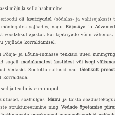
lassi mõju ja selle hääbumine
erioodil oli
kṣatriyadel
(sõdalas- ja valitsejakast) 
n mõningates yajñades, nagu
Rājasūya
ja
Aśvamed
t-veedalikul ajastul, kui kṣatriyade võim vähenes
u yajñade korraldamisel.
i Põhja- ja Lõuna-Indiasse tekkisid uued kuningriig
id sageli
madalamatest kastidest või isegi välismaa
ud Vedasid. Seetõttu sõltusid nad
täielikult preest
d korraldada.
used ja teadmiste monopol
muutused, sealhulgas
Manu
ja teiste seadustekogu
uste struktureerimine ning
Vedade õpetamise piir
t
brāhmaṇade perekonnad monopoliseerisid yajñad