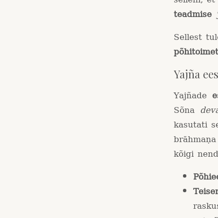
teadmise
j
Sellest tu
põhitoimet
Yajña ee
Yajñade
e
Sõna
dev
kasutati s
brāhmaṇa 
kõigi nen
Põhie
Teise
rasku