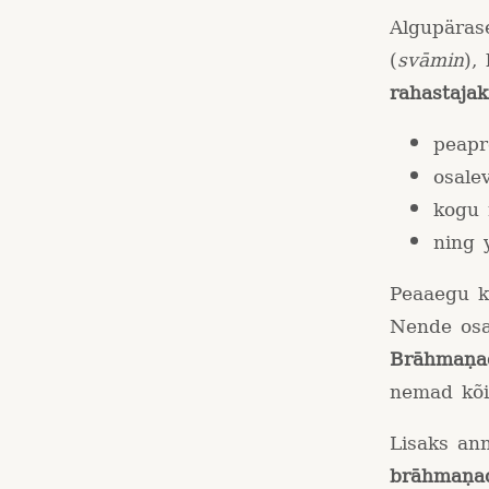
Algupäras
(
svāmin
),
rahastajak
peapr
osale
kogu 
ning 
Peaaegu k
Nende osa
Brāhmaṇa
nemad kõi
Lisaks an
brāhmaṇa