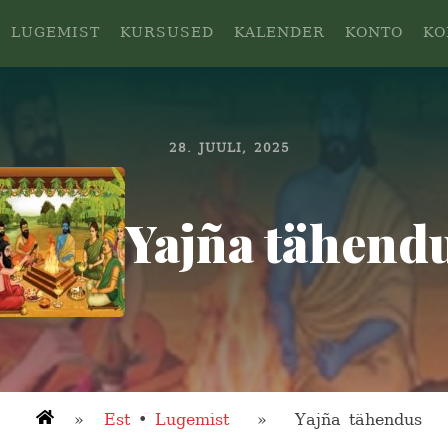
LUGEMIST
KURSUSED
KALENDER
KONTO
KO
28. JUULI, 2025
Yajña tähend
»
Est
•
Lugemist
» Yajña tähendus