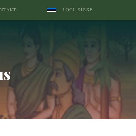
.
NTAKT
LOGI SISSE
us