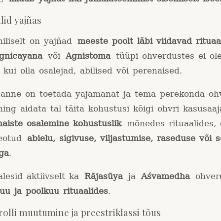
llid yajñas
niliselt on yajñad
meeste poolt läbi viidavad rituaa
gnicayana
või
Agnistoma
tüüpi ohverdustes ei ole
 kui olla osalejad, abilised või perenaised.
sanne on toetada yajamānat ja tema perekonda ohv
ning aidata tal täita kohustusi kõigi ohvri kasusaaj
naiste osalemine kohustuslik
mõnedes rituaalides, e
seotud
abielu, sigivuse, viljastumise, raseduse või 
ga
.
lesid aktiivselt ka
Rājasūya
ja
Aśvamedha
ohver
kuu ja poolkuu rituaalides
.
olli muutumine ja preestriklassi tõus