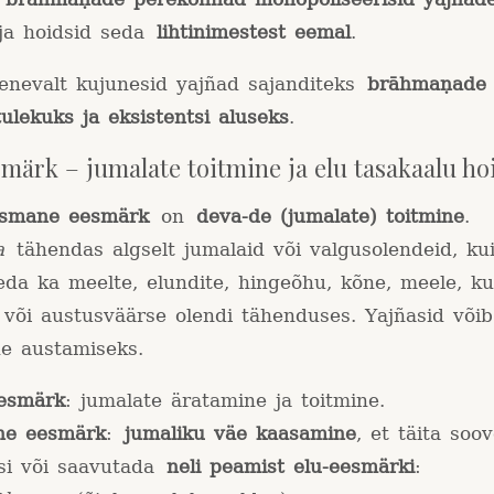
a hoidsid seda
lihtinimestest eemal
.
lenevalt kujunesid yajñad sajanditeks
brāhmaṇade 
ulekuks ja eksistentsi aluseks
.
smärk – jumalate toitmine ja elu tasakaalu h
smane eesmärk
on
deva-de (jumalate) toitmine
.
a
tähendas algselt jumalaid või valgusolendeid, kui
eda ka meelte, elundite, hingeõhu, kõne, meele, ku
või austusväärse olendi tähenduses. Yajñasid võib
de austamiseks.
esmärk
: jumalate äratamine ja toitmine.
ne eesmärk
:
jumaliku väe kaasamine
, et täita soo
si või saavutada
neli peamist elu-eesmärki
: