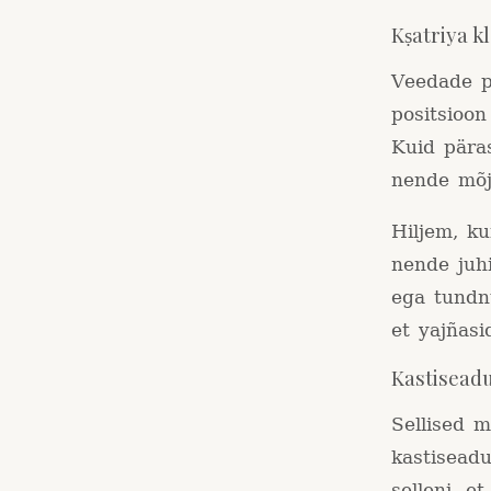
Kṣatriya k
Veedade p
positsioo
Kuid päras
nende mõj
Hiljem, ku
nende juh
ega tundn
et yajñasi
Kastisead
Sellised 
kastisead
selleni, e