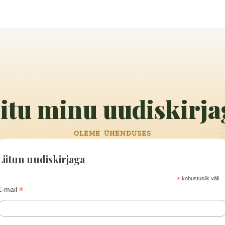
iitu minu uudiskirja
OLEME ÜHENDUSES
Liitun uudiskirjaga
*
kohustuslik väli
*
E-mail