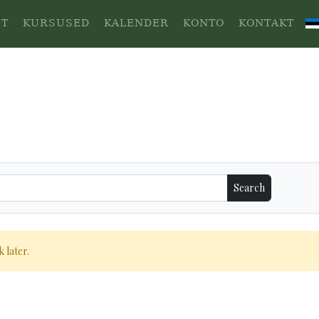
ST
KURSUSED
KALENDER
KONTO
KONTAKT
.
 later.