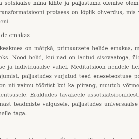
 sotsiaalse mina kihte ja paljastama olemise olem
ransformatsiooni protsess on lõplik ohverdus, mis 
eni.
lide emakas
 keskmes on mātṛkā, primaarsete helide emakas, 
eks. Need helid, kui nad on laetud sisevaatega, ül
se ja individuaalse vahel. Meditatsioon nendele hel
jumist, paljastades varjatud teed eneseteostuse po
on nii vaimu tööriist kui ka piirang, muutub võtm
entsusele. Eraldudes tavakeele assotsiatsioonidest
nast teadmiste valgusele, paljastades universaalse
elle taga.