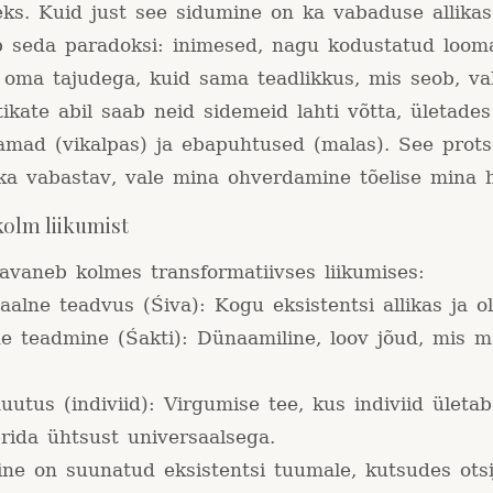
ks. Kuid just see sidumine on ka vabaduse allikas
ib seda paradoksi: inimesed, nagu kodustatud loom
 oma tajudega, kuid sama teadlikkus, mis seob, va
ikate abil saab neid sidemeid lahti võtta, ületades
amad (vikalpas) ja ebapuhtused (malas). See prots
 ka vabastav, vale mina ohverdamine tõelise mina 
kolm liikumist
avaneb kolmes transformatiivses liikumises:
aalne teadvus (Śiva): Kogu eksistentsi allikas ja o
e teadmine (Śakti): Dünaamiline, loov jõud, mis m
utus (indiviid): Virgumise tee, kus indiviid ületab
erida ühtsust universaalsega.
ine on suunatud eksistentsi tuumale, kutsudes otsi