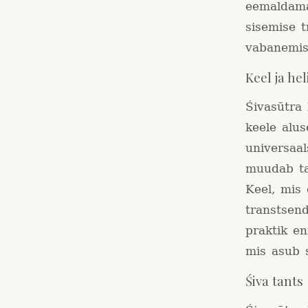
eemaldama
sisemise t
vabanemis
Keel ja he
Śivasūtra
keele alus
universaal
muudab ta
Keel, mis 
transtsend
praktik en
mis asub s
Śiva tants