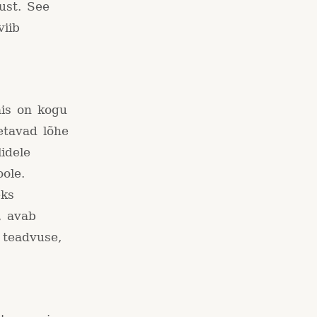
ust. See
viib
mis on kogu
etavad lõhe
idele
ole.
eks
, avab
 teadvuse,