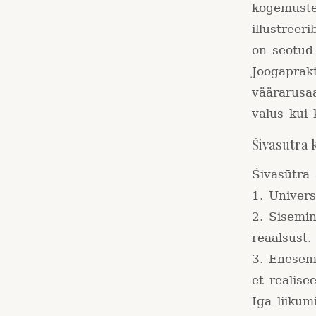
kogemuste
illustreer
on seotud
Joogaprakt
väärarusa
valus kui
Śivasūtra 
Śivasūtra 
1. Univers
2. Sisemin
reaalsust.
3. Enesemu
et realise
Iga liikum