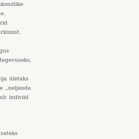
skondlike
e.
rid
rkimist.
s
lgus
 tegevuseks,
ija ületaks
e „neljanda
ub indiviid
usateks