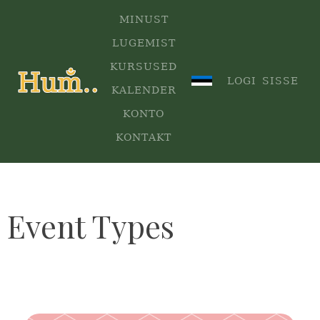
MINUST
LUGEMIST
KURSUSED
.
LOGI SISSE
KALENDER
KONTO
KONTAKT
Event Types