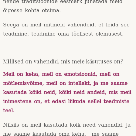
nende traditsioonide eesmärk juhatada meid
õigesse kohta otsima.
Seega on meil mitmeid vahendeid, et leida see
teadmine, teadmine oma tõelisest olemusest.
Millised on vahendid, mis meie käsutuses on?
Meil on keha, meil on emotsioonid, meil on
mõtlemisvõime, meil on intellekt, ja me saame
kasutada kõiki neid, kõiki neid andeid, mis meil
inimestena on, et edasi liikuda sellel teadmiste
teel.
Niisiis on meil kasutada kõik need vahendid, ja
me saame kasutada oma keha, me saame