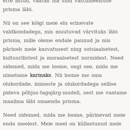
ette astud, vaatan ma sind vastumeelsuse
prisma läbi.
Nii on see kõigi meie elu erinevate
valdkondadega, mis muutuvad värvituks läbi
prisma, mille oleme endale pannud ja mis
pärineb meie kasvatusest ning sotsiaalsetest,
kultuurilistest ja moraalsetest normidest. Need
sidemed, mida me loome, ongi see, mida me
nimetame
karmaks
. Nii loome me oma
olukordade, inimeste ja olukordadega sellise
pideva põhjus-tagajärg-mudeli, sest me vaatame
maailma läbi omaenda prisma.
Need sidemed, mida me loome, pärinevad meie
enda meelest. Meie meel on küllastunud meie