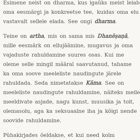
Esimene neist on dharma, kus igaüks meist leiab
oma eesmärgi ja konkreetse tee, kuidas oma elu
vastavalt sellele elada. See ongi
dharma
.
Teine on
artha
, mis on sama mis
Dhanēṣaṇā
,
mille eesmärk on ellujäämine, mugavus ja oma
vajaduste rahuldamine suures osas. Kui me
oleme selle mingil määral saavutanud, tahame
ka oma soove meeleliste naudingute järele
rahuldada. Seda nimetatakse
Kāma
. See on
meeleliste naudingute rahuldamine, näiteks meile
meeldivate asjade, nagu kunst, muusika ja toit,
olemasolu, aga ka seksuaalne iha ja kõigi nende
soovide rahuldamine.
Pühakirjades öeldakse, et kui need kolm