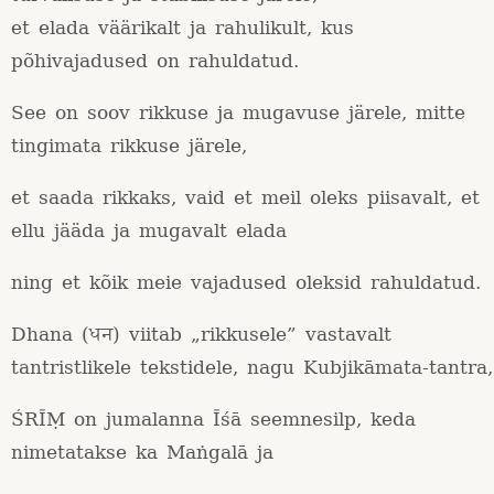
et elada väärikalt ja rahulikult, kus
põhivajadused on rahuldatud.
See on soov rikkuse ja mugavuse järele, mitte
tingimata rikkuse järele,
et saada rikkaks, vaid et meil oleks piisavalt, et
ellu jääda ja mugavalt elada
ning et kõik meie vajadused oleksid rahuldatud.
Dhana (धन) viitab „rikkusele” vastavalt
tantristlikele tekstidele, nagu Kubjikāmata-tantra,
ŚRĪṂ on jumalanna Īśā seemnesilp, keda
nimetatakse ka Maṅgalā ja