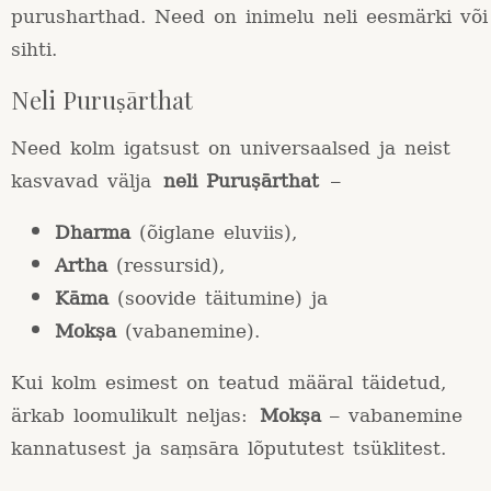
purusharthad. Need on inimelu neli eesmärki või
sihti.
Neli Puruṣārthat
Need kolm igatsust on universaalsed ja neist
kasvavad välja
neli Puruṣārthat
–
Dharma
(õiglane eluviis),
Artha
(ressursid),
Kāma
(soovide täitumine) ja
Mokṣa
(vabanemine).
Kui kolm esimest on teatud määral täidetud,
ärkab loomulikult neljas:
Mokṣa
– vabanemine
kannatusest ja saṃsāra lõpututest tsüklitest.