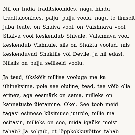
Nii on India traditsioonides, nagu hindu
traditsioonides, palju, palju voolu, nagu te ilmselt
juba teate, on Shaiva vool, on Vaishnava vool.
Shaiva vool keskendub Shivale, Vaishnava vool
keskendub Vishnule, siis on Shakta voolud, mis
keskenduvad Shaktile või Devile, ja nii edasi.
Niisiis on palju selliseid voolu.
Ja tead, ükskõik millise vooluga me ka
ühineksime, pole see oluline, tead, tee võib olla
erinev, aga eesmärk on sama, milleks on
kannatuste ületamine. Okei. See toob meid
tagasi esimese küsimuse juurde, mille ma
esitasin, milleks on see, mida igaüks meist
tahab? Ja selgub, et lõppkokkuvõttes tahab