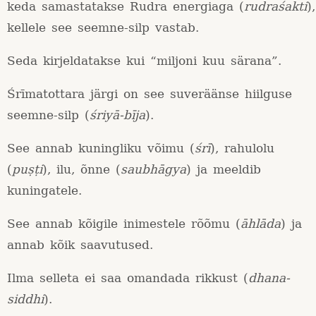
keda samastatakse Rudra energiaga (
rudraśakti
),
kellele see seemne-silp vastab.
Seda kirjeldatakse kui “miljoni kuu särana”.
Śrīmatottara järgi on see suveräänse hiilguse
seemne-silp (
śriyā-bīja
).
See annab kuningliku võimu (
śrī
), rahulolu
(
puṣṭi
), ilu, õnne (
saubhāgya
) ja meeldib
kuningatele.
See annab kõigile inimestele rõõmu (
āhlāda
) ja
annab kõik saavutused.
Ilma selleta ei saa omandada rikkust (
dhana-
siddhi
).