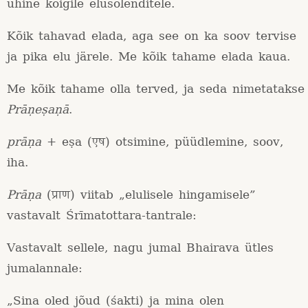
ühine kõigile elusolenditele.
Kõik tahavad elada, aga see on ka soov tervise
ja pika elu järele. Me kõik tahame elada kaua.
Me kõik tahame olla terved, ja seda nimetatakse
Prāṇeṣaṇā
.
prāṇa
+ eṣa (एष) otsimine, püüdlemine, soov,
iha.
Prāṇa
(प्राण) viitab „elulisele hingamisele”
vastavalt Śrīmatottara-tantrale:
Vastavalt sellele, nagu jumal Bhairava ütles
jumalannale:
„Sina oled jõud (śakti) ja mina olen