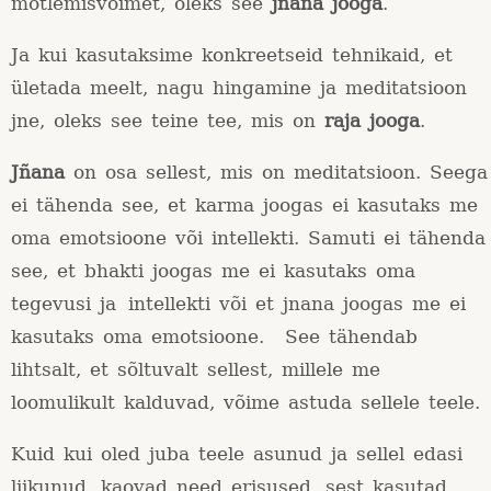
mõtlemisvõimet, oleks see
jñana jooga
.
Ja kui kasutaksime konkreetseid tehnikaid, et
ületada meelt, nagu hingamine ja meditatsioon
jne, oleks see teine tee, mis on
raja jooga
.
Jñana
on osa sellest, mis on meditatsioon. Seega
ei tähenda see, et karma joogas ei kasutaks me
oma emotsioone või intellekti. Samuti ei tähenda
see, et bhakti joogas me ei kasutaks oma
tegevusi ja intellekti või et jnana joogas me ei
kasutaks oma emotsioone. See tähendab
lihtsalt, et sõltuvalt sellest, millele me
loomulikult kalduvad, võime astuda sellele teele.
Kuid kui oled juba teele asunud ja sellel edasi
liikunud, kaovad need erisused, sest kasutad