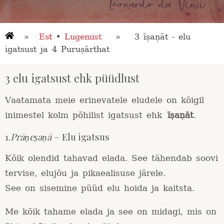
»
Est
•
Lugemist
» 3 īṣaṇāt - elu
igatsust ja 4 Puruṣārthat
3
elu
igatsust
ehk
püüdlust
Vaatamata meie erinevatele eludele on kõigil
inimestel kolm põhilist igatsust ehk
īṣaṇāt
.
1.
Prāṇeṣaṇā
– Elu igatsus
Kõik olendid tahavad elada. See tähendab soovi
tervise, elujõu ja pikaealisuse järele.
See on sisemine püüd elu hoida ja kaitsta.
Me kõik tahame elada ja see on midagi, mis on