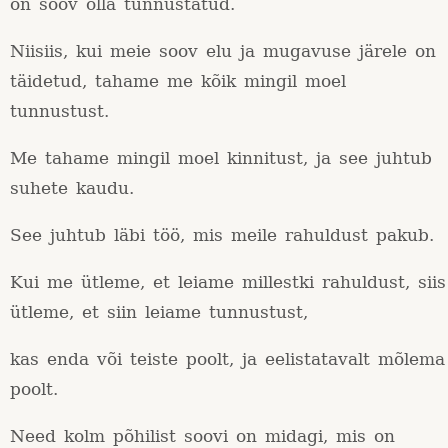
on soov olla tunnustatud.
Niisiis, kui meie soov elu ja mugavuse järele on
täidetud, tahame me kõik mingil moel
tunnustust.
Me tahame mingil moel kinnitust, ja see juhtub
suhete kaudu.
See juhtub läbi töö, mis meile rahuldust pakub.
Kui me ütleme, et leiame millestki rahuldust, siis
ütleme, et siin leiame tunnustust,
kas enda või teiste poolt, ja eelistatavalt mõlema
poolt.
Need kolm põhilist soovi on midagi, mis on