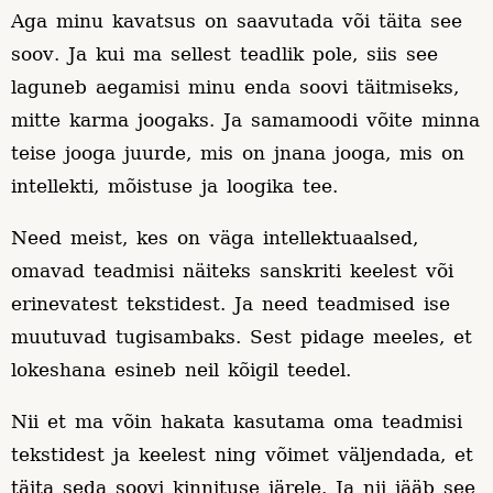
Aga minu kavatsus on saavutada või täita see
soov. Ja kui ma sellest teadlik pole, siis see
laguneb aegamisi minu enda soovi täitmiseks,
mitte karma joogaks. Ja samamoodi võite minna
teise jooga juurde, mis on jnana jooga, mis on
intellekti, mõistuse ja loogika tee.
Need meist, kes on väga intellektuaalsed,
omavad teadmisi näiteks sanskriti keelest või
erinevatest tekstidest. Ja need teadmised ise
muutuvad tugisambaks. Sest pidage meeles, et
lokeshana esineb neil kõigil teedel.
Nii et ma võin hakata kasutama oma teadmisi
tekstidest ja keelest ning võimet väljendada, et
täita seda soovi kinnituse järele. Ja nii jääb see