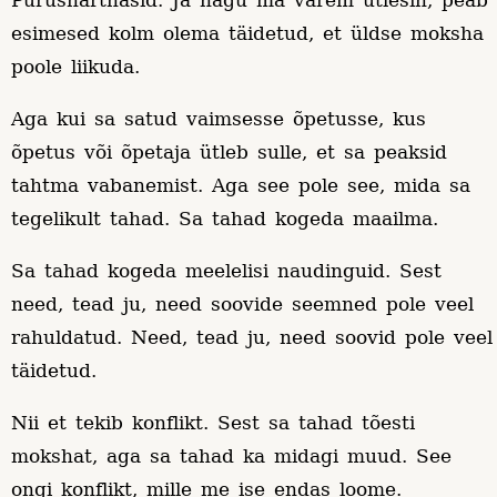
Purusharthasid. Ja nagu ma varem ütlesin, peab
esimesed kolm olema täidetud, et üldse moksha
poole liikuda.
Aga kui sa satud vaimsesse õpetusse, kus
õpetus või õpetaja ütleb sulle, et sa peaksid
tahtma vabanemist. Aga see pole see, mida sa
tegelikult tahad. Sa tahad kogeda maailma.
Sa tahad kogeda meelelisi naudinguid. Sest
need, tead ju, need soovide seemned pole veel
rahuldatud. Need, tead ju, need soovid pole veel
täidetud.
Nii et tekib konflikt. Sest sa tahad tõesti
mokshat, aga sa tahad ka midagi muud. See
ongi konflikt, mille me ise endas loome.