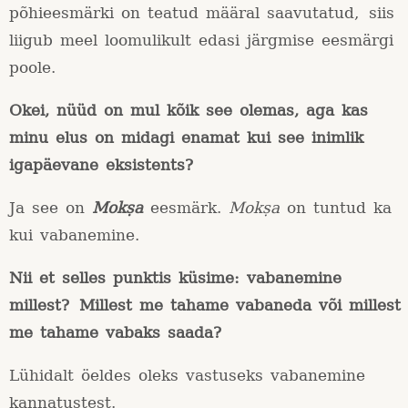
põhieesmärki on teatud määral saavutatud, siis
liigub meel loomulikult edasi järgmise eesmärgi
poole.
Okei, nüüd on mul kõik see olemas, aga kas
minu elus on midagi enamat kui see inimlik
igapäevane eksistents?
Ja see on
Mokṣa
eesmärk.
Mokṣa
on tuntud ka
kui vabanemine.
Nii et selles punktis küsime: vabanemine
millest? Millest me tahame vabaneda või millest
me tahame vabaks saada?
Lühidalt öeldes oleks vastuseks vabanemine
kannatustest.