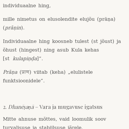
individuaalne hing,
mille nimetus on elusolendite elujõu (prāṇa)
(
prāṇin
).
Individuaalne hing koosneb tulest (st jõust) ja
õhust (hingest) ning asub Kula kehas
[st
kulapiṇḍa
]”.
Prāṇa
(प्राण) viitab (keha) „elulistele
funktsioonidele”.
2.
Dhanēṣaṇā
– Vara ja mugavuse igatsus
Mitte ahnuse mõttes, vaid loomulik soov
turvalisuse ja stabiilsuse järele,