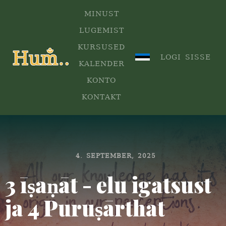
MINUST
LUGEMIST
KURSUSED
.
LOGI SISSE
KALENDER
KONTO
KONTAKT
4. SEPTEMBER, 2025
3 īṣaṇāt - elu igatsust
ja 4 Puruṣārthat