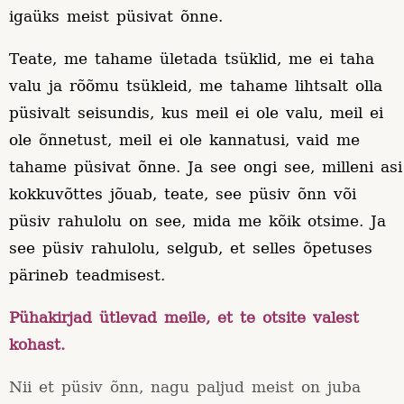
igaüks meist püsivat õnne.
Teate, me tahame ületada tsüklid, me ei taha
valu ja rõõmu tsükleid, me tahame lihtsalt olla
püsivalt seisundis, kus meil ei ole valu, meil ei
ole õnnetust, meil ei ole kannatusi, vaid me
tahame püsivat õnne. Ja see ongi see, milleni asi
kokkuvõttes jõuab, teate, see püsiv õnn või
püsiv rahulolu on see, mida me kõik otsime. Ja
see püsiv rahulolu, selgub, et selles õpetuses
pärineb teadmisest.
Pühakirjad ütlevad meile, et te otsite valest
kohast.
Nii et püsiv õnn, nagu paljud meist on juba