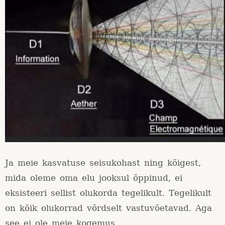
Ja meie kasvatuse seisukohast ning kõigest,
mida oleme oma elu jooksul õppinud, ei
eksisteeri sellist olukorda tegelikult. Tegelikult
on kõik olukorrad võrdselt vastuvõetavad. Aga
see ei ole meie kogemus.