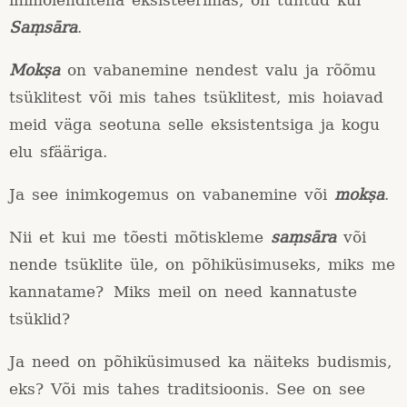
inimolenditena eksisteerimas, on tuntud kui
Saṃsāra
.
Mokṣa
on vabanemine nendest valu ja rõõmu
tsüklitest või mis tahes tsüklitest, mis hoiavad
meid väga seotuna selle eksistentsiga ja kogu
elu sfääriga.
Ja see inimkogemus on vabanemine või
mokṣa
.
Nii et kui me tõesti mõtiskleme
s
aṃsāra
või
nende tsüklite üle, on põhiküsimuseks, miks me
kannatame? Miks meil on need kannatuste
tsüklid?
Ja need on põhiküsimused ka näiteks budismis,
eks? Või mis tahes traditsioonis. See on see